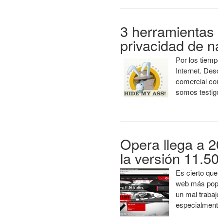
3 herramientas 
privacidad de n
Por los tiem
Internet. De
comercial co
somos testi
Opera llega a 2
la versión 11.5
Es cierto qu
web más popu
un mal traba
especialmen