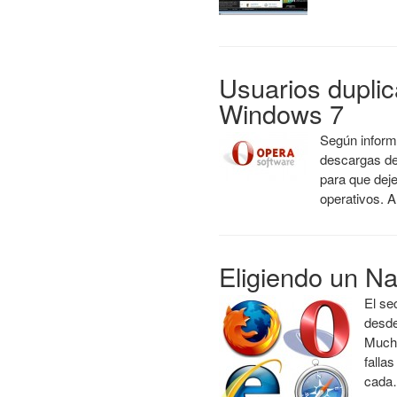
Usuarios dupli
Windows 7
Según inform
descargas de
para que dej
operativos. 
Eligiendo un N
El se
desde
Muchí
falla
cad