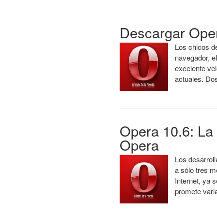
Descargar Oper
Los chicos d
navegador, e
excelente vel
actuales. Do
Opera 10.6: La 
Opera
Los desarrol
a sólo tres 
Internet, ya 
promete var