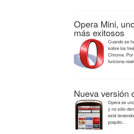
Opera Mini, uno
más exitosos
Cuando se ha
sobre los tre
Chrome. Por 
funciona rea
Nueva versión 
Opera es uno
y no sólo den
está teniendo
poquito…