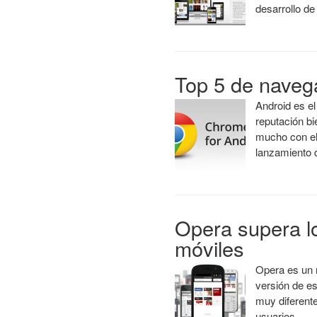
desarrollo d
Top 5 de naveg
Android es el
reputación b
mucho con el 
lanzamiento
Opera supera l
móviles
Opera es un 
versión de es
muy diferente
usuarios…