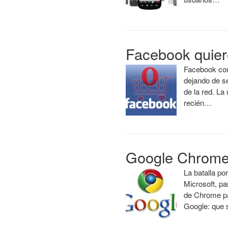
Facebook quie
Facebook cont
dejando de se
de la red. La
recién…
Google Chrome
La batalla po
Microsoft, p
de Chrome pa
Google: que