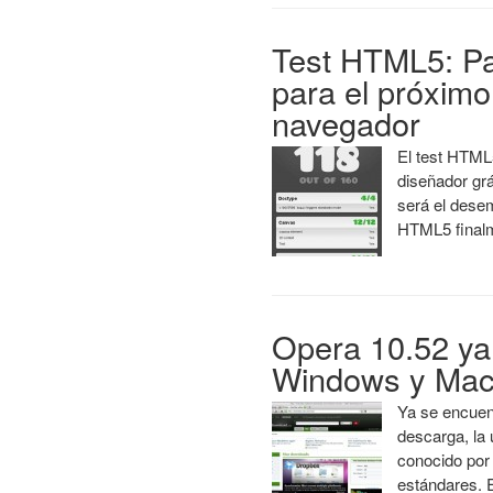
Test HTML5: Pa
para el próximo
navegador
El test HTML
diseñador gr
será el dese
HTML5 finalm
Opera 10.52 ya
Windows y Ma
Ya se encuent
descarga, la 
conocido por
estándares. 