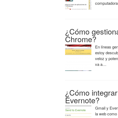
computadora
¿Cómo gestiona
Chrome?
En líneas ge
estoy descub
veloz y poten
va a…
¿Cómo integrar
Evernote?
Gmail y Ever
la web como p