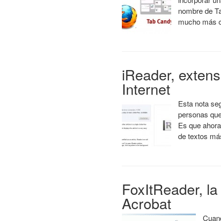
nombre de Ta
mucho más 
iReader, extens
Internet
Esta nota se
personas que
Es que ahora 
de textos má
FoxItReader, la
Acrobat
Cuand