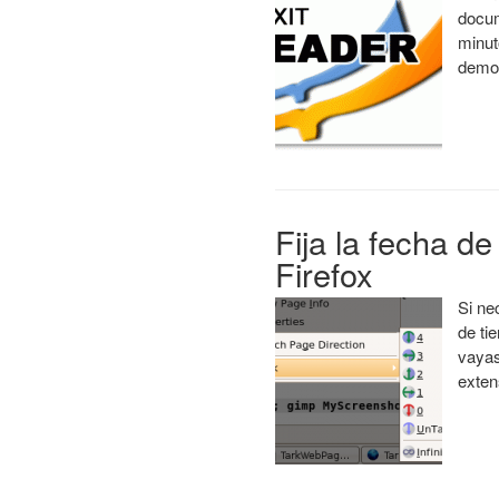
docum
minut
demor
Fija la fecha de
Firefox
Si ne
de ti
vayas
exten