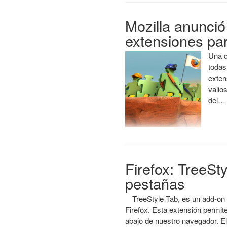
Mozilla anunció
extensiones par
Una d
todas
exten
valio
del…
Firefox: TreeSt
pestañas
TreeStyle Tab, es un add-on 
Firefox. Esta extensión permite
abajo de nuestro navegador. E