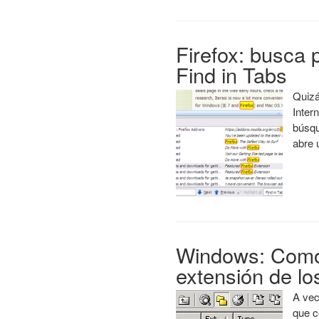
Firefox: busca 
Find in Tabs
Quizá
Inter
búsqu
abre 
Windows: Como 
extensión de lo
A vec
que c