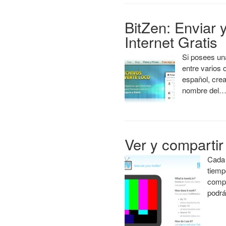
BitZen: Enviar 
Internet Gratis
Si posees un
entre varios
español, crea
nombre del
Ver y compartir
Cada 
tiemp
compa
podrá