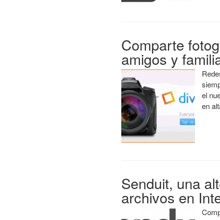
Comparte fotogr
amigos y famili
Redes
siemp
el nu
en al
Senduit, una alt
archivos en Int
Compa