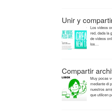
Unir y comparti
Los videos on
red, dada la 
de videos onl
los…
Compartir arch
Muy pocas ve
mediante él 
nuestros amig
que utilicen