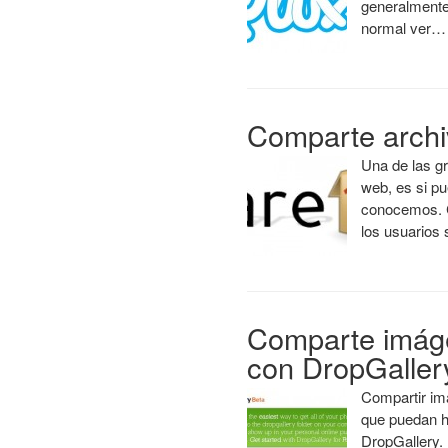
generalmente
normal ver…
Comparte archi
Una de las gr
web, es si p
conocemos. C
los usuarios
Comparte imágen
con DropGaller
Compartir im
que puedan h
DropGallery.