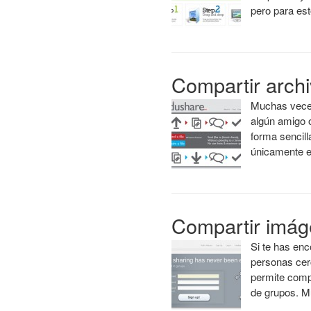
pero para es
Compartir archi
Muchas veces
algún amigo 
forma sencill
únicamente 
Compartir imág
Si te has enc
personas cerc
permite comp
de grupos. M