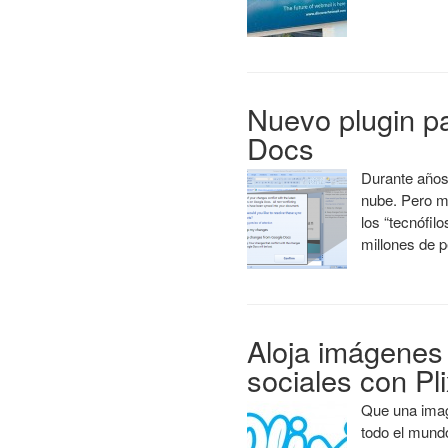
Nuevo plugin pa
Docs
Durante años
nube. Pero mi
los “tecnófil
millones de 
Aloja imágenes
sociales con Pli
Que una imag
todo el mund