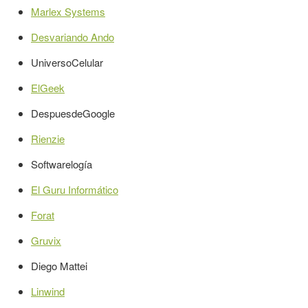
Marlex Systems
Desvariando Ando
UniversoCelular
ElGeek
DespuesdeGoogle
Rienzie
Softwarelogía
El Guru Informático
Forat
Gruvix
Diego Mattei
Linwind