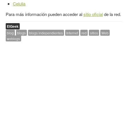
Celulia
Para más información pueden acceder al
sitio oficial
de la red.
ElGeek
blog
blogs
blogs independientes
Internet
red
sitios
Web
weblogs