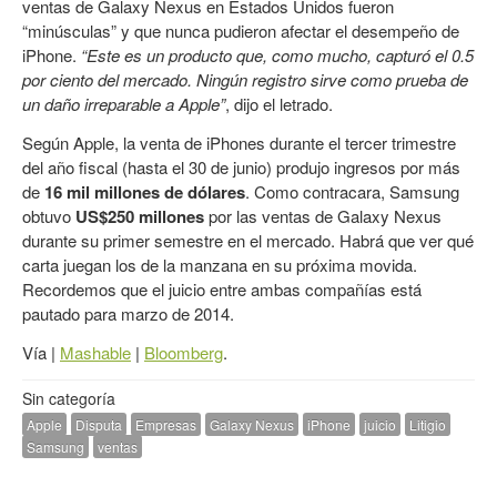
ventas de Galaxy Nexus en Estados Unidos fueron
“minúsculas” y que nunca pudieron afectar el desempeño de
iPhone.
“Este es un producto que, como mucho, capturó el 0.5
por ciento del mercado. Ningún registro sirve como prueba de
un daño irreparable a Apple”
, dijo el letrado.
Según Apple, la venta de iPhones durante el tercer trimestre
del año fiscal (hasta el 30 de junio) produjo ingresos por más
de
16 mil millones de dólares
. Como contracara, Samsung
obtuvo
US$250 millones
por las ventas de Galaxy Nexus
durante su primer semestre en el mercado. Habrá que ver qué
carta juegan los de la manzana en su próxima movida.
Recordemos que el juicio entre ambas compañías está
pautado para marzo de 2014.
Vía |
Mashable
|
Bloomberg
.
Sin categoría
Apple
Disputa
Empresas
Galaxy Nexus
iPhone
juicio
Litigio
Samsung
ventas