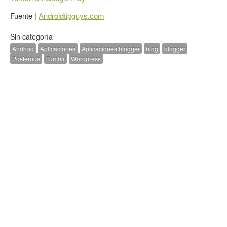
Fuente |
Androidtipguys.com
Sin categoría
Android
Aplicaciones
Aplicaciones blogger
blog
blogger
Posterous
Tumblr
Wordpress