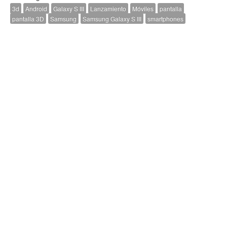
3d
Android
Galaxy S III
Lanzamiento
Móviles
pantalla
pantalla 3D
Samsung
Samsung Galaxy S III
smartphones