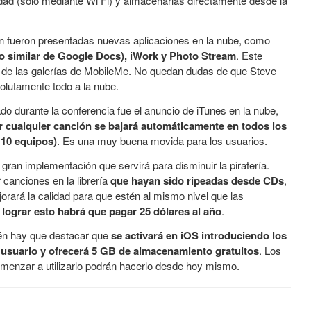
dad (sólo mediante Wi Fi) y almacenarlas directamente desde la
n fueron presentadas nuevas aplicaciones en la nube, como
o similar de Google Docs), iWork y Photo Stream
. Este
ar de las galerías de MobileMe. No quedan dudas de que Steve
olutamente todo a la nube.
o durante la conferencia fue el anuncio de iTunes en la nube,
r cualquier canción se bajará automáticamente en todos los
 10 equipos)
. Es una muy buena movida para los usuarios.
an implementación que servirá para disminuir la piratería.
canciones en la librería
que hayan sido ripeadas desde CDs
,
orará la calidad para que estén al mismo nivel que las
 lograr esto habrá que pagar 25 dólares al año
.
ién hay que destacar que
se activará en iOS introduciendo los
 usuario y ofrecerá 5 GB de almacenamiento gratuitos
. Los
omenzar a utilizarlo podrán hacerlo desde hoy mismo.