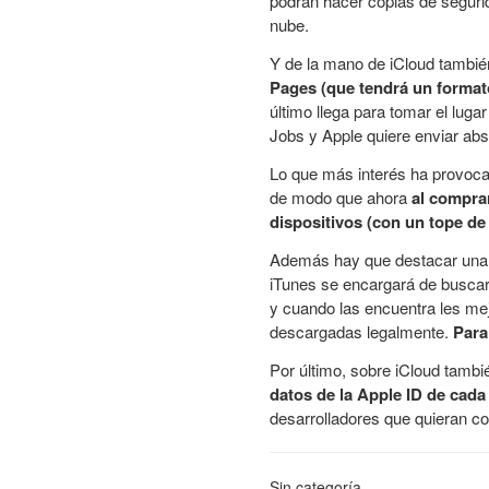
podrán hacer copias de seguri
nube.
Y de la mano de iCloud tambié
Pages (que tendrá un format
último llega para tomar el lug
Jobs y Apple quiere enviar abs
Lo que más interés ha provocad
de modo que ahora
al compra
dispositivos (con un tope de
Además hay que destacar una gr
iTunes se encargará de buscar 
y cuando las encuentra les mej
descargadas legalmente.
Para
Por último, sobre iCloud tamb
datos de la Apple ID de cada
desarrolladores que quieran c
Sin categoría