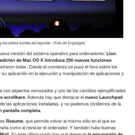
y los platos fuertes del keynote - (Foto de Engadget)
a nueva versión del sistema operativo para ordenadores:
Lion
.
 edición de Mac OS X introduce 250 nuevas funciones
traron todas. Desde el comienzo se puso el foco sobre los
 su aplicación en la ejecución y manipulación de aplicaciones y
a con aspectos remozados y uno de los cambios ejemplificados
as scrollbars
. Además hay que destacar el
nuevo Launchpad
 de las aplicaciones instaladas, y no podemos olvidarnos de la
n pantalla completa
.
 es
Resume
, que permite volver al mismo sitio en el que se
rrarla como al reiniciar el ordenador. Y también hubo buenas
Mail
. En este último punto hay que destacar
la agrupación de