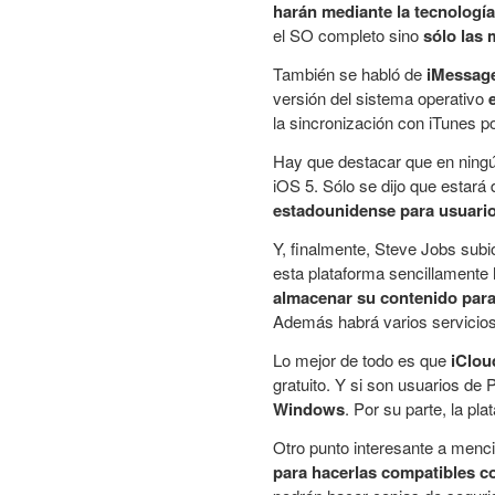
harán mediante la tecnologí
el SO completo sino
sólo las 
También se habló de
iMessag
versión del sistema operativo
la sincronización con iTunes p
Hay que destacar que en ningú
iOS 5. Sólo se dijo que estará
estadounidense para usuari
Y, finalmente, Steve Jobs subi
esta plataforma sencillamente 
almacenar su contenido para 
Además habrá varios servicios
Lo mejor de todo es que
iClou
gratuito. Y si son usuarios d
Windows
. Por su parte, la pl
Otro punto interesante a menc
para hacerlas compatibles c