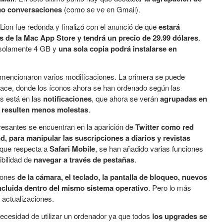
mo conversaciones
(como se ve en Gmail).
ion fue redonda y finalizó con el anunció de que
estará
s de la Mac App Store y tendrá un precio de 29.99 dólares
.
 solamente 4 GB y
una sola copia podrá instalarse en
mencionaron varios modificaciones. La primera se puede
rface, donde los íconos ahora se han ordenado según las
s está en las
notificaciones
, que ahora se verán
agrupadas en
 resulten menos molestas
.
resantes se encuentran en la aparición de
Twitter como red
d, para manipular las suscripciones a diarios y revistas
o que respecta a
Safari Mobile
, se han añadido varias funciones
ibilidad de
navegar a través de pestañas
.
iones
de la cámara, el teclado, la pantalla de bloqueo, nuevos
ncluida dentro del mismo sistema operativo
. Pero lo más
 actualizaciones.
necesidad de utilizar un ordenador ya que todos
los upgrades se