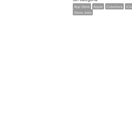
App Store
Apple
Cobertura
iCl
Steve Jobs