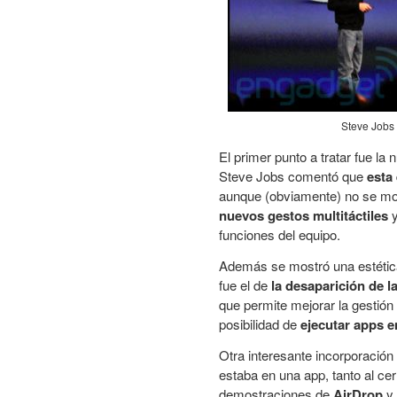
Steve Jobs 
El primer punto a tratar fue l
Steve Jobs comentó que
esta
aunque (obviamente) no se mos
nuevos gestos multitáctiles
y
funciones del equipo.
Además se mostró una estétic
fue el de
la desaparición de l
que permite mejorar la gestión
posibilidad de
ejecutar apps e
Otra interesante incorporación
estaba en una app, tanto al ce
demostraciones de
AirDrop
y