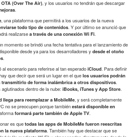
a OTA (Over The Air)
, y los usuarios no tendrán que descargar
mejoras
.
e
, una plataforma que permitirá a los usuarios de la nueva
enviarse todo tipo de contenidos
. Y por último se anunció que
odrá realizarse
a través de una conexión Wi Fi
.
n momento se brindó una fecha tentativa para el lanzamiento de
 disponible desde ya para los desarrolladores y
desde el otoño
os
.
ó al escenario para referirse al tan esperado
iCloud
. Para definir
hay que decir que será un lugar en el que
los usuarios podrán
transmitirlo de forma inalámbrica a otros dispositivos
.
 aglutinados dentro de la nube:
iBooks, iTunes y App Store
.
d llega para reemplazar a MobileMe
, y será completamente
e PC no se preocupen porque también
estará disponible en
ataforma
formará parte también de Apple TV
.
ionar es que
todas las apps de MobileMe fueron reescritas
on la nueva plataforma
. También hay que destacar que se