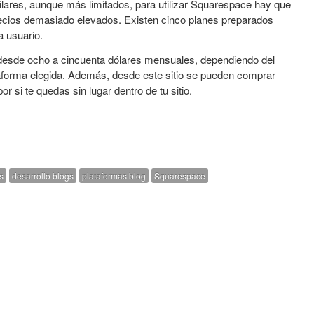
imilares, aunque más limitados, para utilizar Squarespace hay que
ecios demasiado elevados. Existen cinco planes preparados
 usuario.
esde ocho a cincuenta dólares mensuales, dependiendo del
taforma elegida. Además, desde este sitio se pueden comprar
r si te quedas sin lugar dentro de tu sitio.
s
desarrollo blogs
plataformas blog
Squarespace