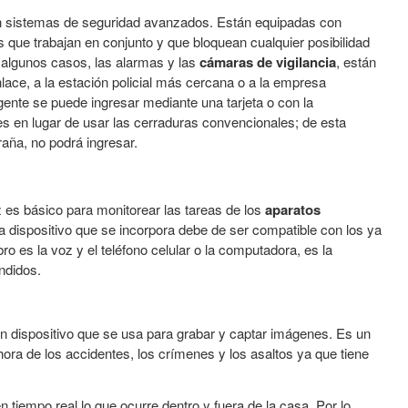
en sistemas de seguridad avanzados. Están equipadas con
que trabajan en conjunto y que bloquean cualquier posibilidad
n algunos casos, las alarmas y las
cámaras de vigilancia
, están
lace, a la estación policial más cercana o a la empresa
gente se puede ingresar mediante una tarjeta o con la
ales en lugar de usar las cerraduras convencionales; de esta
raña, no podrá ingresar.
 es básico para monitorear las tareas de los
aparatos
 dispositivo que se incorpora debe de ser compatible con los ya
bro es la voz y el teléfono celular o la computadora, es la
ndidos.
 dispositivo que se usa para grabar y captar imágenes. Es un
ora de los accidentes, los crímenes y los asaltos ya que tiene
 tiempo real lo que ocurre dentro y fuera de la casa. Por lo