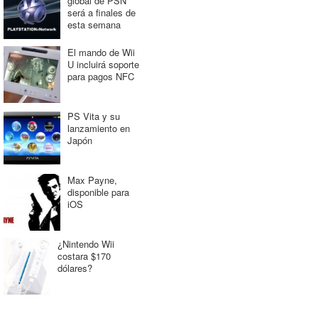
global de PSN
será a finales de
esta semana
El mando de Wii
U incluirá soporte
para pagos NFC
PS Vita y su
lanzamiento en
Japón
Max Payne,
disponible para
iOS
¿Nintendo Wii
costara $170
dólares?