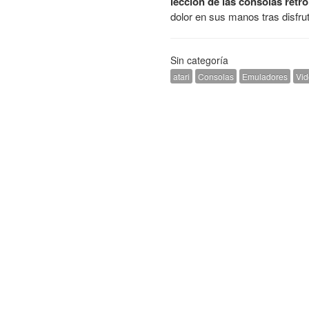
lección de las consolas retr
dolor en sus manos tras disfrut
Sin categoría
atari
Consolas
Emuladores
Vid