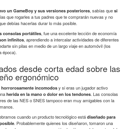
uvo un GameBoy y sus versiones posteriores
, sabías que
si
ías que rogarles a tus padres que te comprarán nuevas y no
ue debías hacerlas durar lo más posible.
s consolas portátiles
, fue una excelente lección de economía
on infinitos
, aprendiendo a intercalar actividades de diferentes
darte sin pilas en medio de un largo viaje en automóvil (los
a época).
ados desde corta edad sobre las
iseño ergonómico
ran horrorosamente incomodos
y si eras un jugador activo
 una
herida en la mano o dolor en los tendones
. Las consolas
dores de las NES o SNES tampoco eran muy amigables con la
 manos.
lebramos cuando un producto tecnológico está
diseñado para
posible
. Probablemente quienes los diseñaron, tomaron una