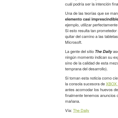
cuál podría ser la intención fin
Una de las teorías que se mane
elemento casi imprescindible
ejemplo, utilizar perfectamente 
Si esto resulta tan prometedo
quitar del camino a las tablet
Microsoft.
La gente del sitio
The Daily
ase
ningún momento indican su exp
sino de la calidad de esta me
temprana del desarrollo).
Si toman esta noticia como cie
la consola sucesora de
XBOX 
antes acomodar los huevos de o
finalmente tenemos anuncios q
mañana.
Vía:
The Daily