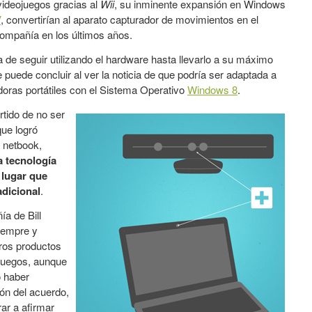
 videojuegos gracias al
Wii
, su inminente expansión en Windows
V
, convertirían al aparato capturador de movimientos en el
compañía en los últimos años.
ia de seguir utilizando el hardware hasta llevarlo a su máximo
 puede concluir al ver la noticia de que podría ser adaptada a
ras portátiles con el Sistema Operativo
Windows 8
.
rtido de no ser
que logró
 netbook,
a tecnología
 lugar que
dicional
.
ía de Bill
siempre y
tros productos
ojuegos, aunque
o haber
ón del acuerdo,
rar a afirmar