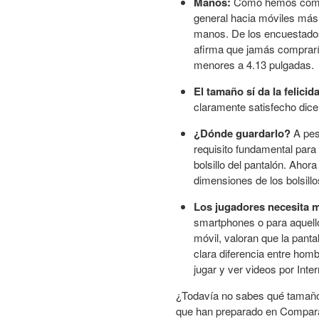
Manos:
Como hemos coment
general hacia móviles más 
manos. De los encuestados
afirma que jamás comprarí
menores a 4.13 pulgadas.
El tamaño sí da la felicid
claramente satisfecho dice 
¿Dónde guardarlo?
A pes
requisito fundamental para
bolsillo del pantalón. Ahor
dimensiones de los bolsill
Los jugadores necesita m
smartphones o para aquello
móvil, valoran que la pant
clara diferencia entre hom
jugar y ver videos por Inter
¿Todavía no sabes qué tamañ
que han preparado en Compar