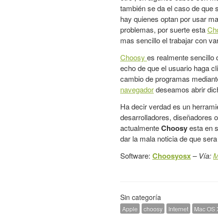
también se da el caso de que 
hay quienes optan por usar ma
problemas, por suerte esta
Ch
mas sencillo el trabajar con v
Choosy
es realmente sencillo 
echo de que el usuario haga cli
cambio de programas median
navegador
deseamos abrir dich
Ha decir verdad es un herramie
desarrolladores, diseñadores 
actualmente
Choosy
esta en s
dar la mala noticia de que sera
Software:
Choosyosx
– Vía:
M
Sin categoría
Apple
choosy
Internet
Mac OS 