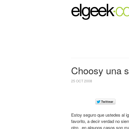
Choosy una so
25 OCT 2008
Estoy seguro que ustedes al i
favorito, a decir verdad no si
otro , en algunos casos son m