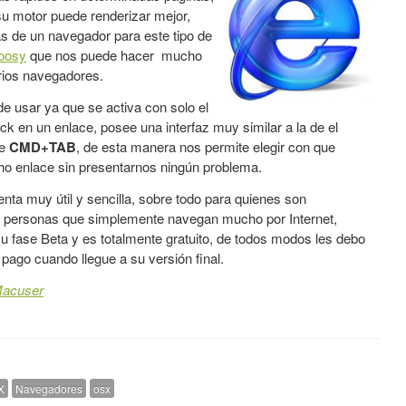
su motor puede renderizar mejor,
s de un navegador para este tipo de
oosy
que nos puede hacer mucho
arios navegadores.
de usar ya que se activa con solo el
ck en un enlace, posee una interfaz muy similar a la de el
te
CMD+TAB
, de esta manera nos permite elegir con que
o enlace sin presentarnos ningún problema.
nta muy útil y sencilla, sobre todo para quienes son
o personas que simplemente navegan mucho por Internet,
u fase Beta y es totalmente gratuito, de todos modos les debo
 pago cuando llegue a su versión final.
acuser
X
Navegadores
osx