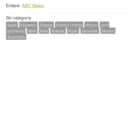
Enlace:
ABC News
.
Sin categoría
Apple
Delaware
Engaño
Estados Unidos
iPhone
ipod
ipod touch
Móvil
Niña
Noticias
Rapto
Secuestro
Stanton
Tecnología