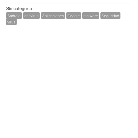
Sin categoría
Android
antivirus
Aplicaciones
Google
malware
Seguridad
virus