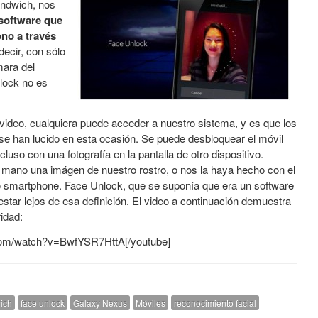
ndwich, nos
software que
ono a través
 decir, con sólo
mara del
lock no es
video, cualquiera puede acceder a nuestro sistema, y es que los
se han lucido en esta ocasión. Se puede desbloquear el móvil
cluso con una fotografía en la pantalla de otro dispositivo.
 mano una imágen de nuestro rostro, o nos la haya hecho con el
o smartphone. Face Unlock, que se suponía que era un software
star lejos de esa definición. El video a continuación demuestra
idad:
.com/watch?v=BwfYSR7HttA[/youtube]
ich
face unlock
Galaxy Nexus
Móviles
reconocimiento facial