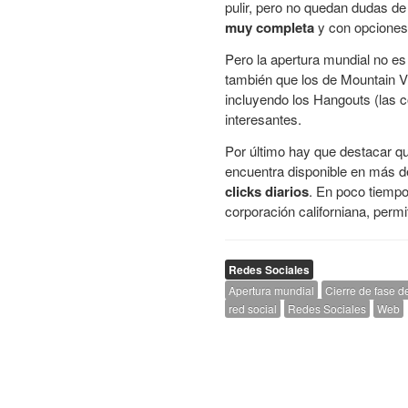
pulir, pero no quedan dudas de
muy completa
y con opciones 
Pero la apertura mundial no e
también que los de Mountain Vi
incluyendo los Hangouts (las c
interesantes.
Por último hay que destacar qu
encuentra disponible en más de
clicks diarios
. En poco tiempo 
corporación californiana, perm
Redes Sociales
Apertura mundial
Cierre de fase d
red social
Redes Sociales
Web