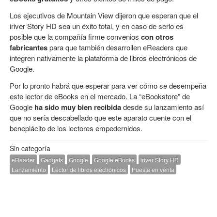
Los ejecutivos de Mountain View dijeron que esperan que el
iriver Story HD sea un éxito total, y en caso de serlo es
posible que la compañía firme convenios
con otros
fabricantes
para que también desarrollen eReaders que
integren nativamente la plataforma de libros electrónicos de
Google.
Por lo pronto habrá que esperar para ver cómo se desempeña
este lector de eBooks en el mercado. La “eBookstore” de
Google
ha sido muy bien recibida
desde su lanzamiento así
que no sería descabellado que este aparato cuente con el
beneplácito de los lectores empedernidos.
Sin categoría
eReader
Gadgets
Google
Google eBooks
iriver Story HD
Lanzamiento
Lector de libros electrónicos
Puesta en venta