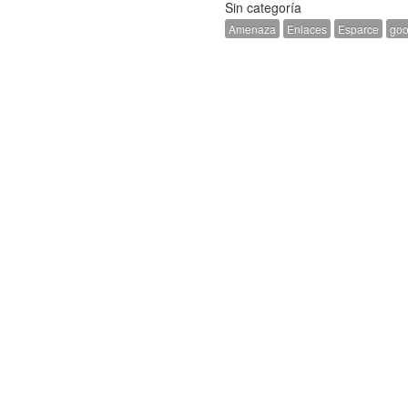
Sin categoría
Amenaza
Enlaces
Esparce
goo