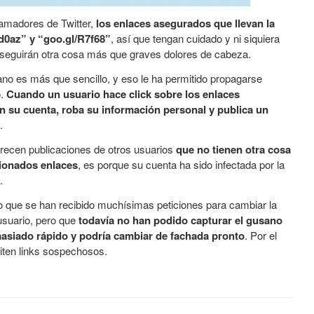
amadores de Twitter,
los enlaces asegurados que llevan la
od0az” y “goo.gl/R7f68”
, así que tengan cuidado y ni siquiera
onseguirán otra cosa más que graves dolores de cabeza.
no es más que sencillo, y eso le ha permitido propagarse
o.
Cuando un usuario hace click sobre los enlaces
 en su cuenta, roba su información personal y publica un
.
recen publicaciones de otros usuarios
que no tienen otra cosa
ionados enlaces
, es porque su cuenta ha sido infectada por la
.
o que se han recibido muchísimas peticiones para cambiar la
usuario, pero que
todavía no han podido capturar el gusano
asiado rápido y podría cambiar de fachada pronto
. Por el
iten links sospechosos.