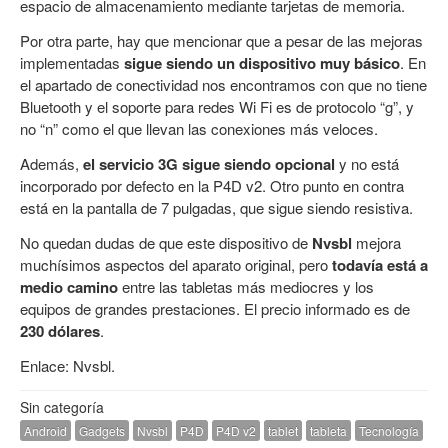
espacio de almacenamiento mediante tarjetas de memoria.
Por otra parte, hay que mencionar que a pesar de las mejoras
implementadas
sigue siendo un dispositivo muy básico
. En
el apartado de conectividad nos encontramos con que no tiene
Bluetooth y el soporte para redes Wi Fi es de protocolo “g”, y
no “n” como el que llevan las conexiones más veloces.
Además,
el servicio 3G sigue siendo opcional
y no está
incorporado por defecto en la P4D v2. Otro punto en contra
está en la pantalla de 7 pulgadas, que sigue siendo resistiva.
No quedan dudas de que este dispositivo de
Nvsbl
mejora
muchísimos aspectos del aparato original, pero
todavía está a
medio camino
entre las tabletas más mediocres y los
equipos de grandes prestaciones. El precio informado es de
230 dólares
.
Enlace:
Nvsbl
.
Sin categoría
Android
Gadgets
Nvsbl
P4D
P4D v2
tablet
tableta
Tecnología