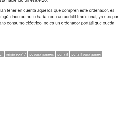
rán tener en cuenta aquellos que compren este ordenador, es
ingún lado como lo harían con un portátil tradicional, ya sea por
lto consumo eléctrico, no es un ordenador portátil que pueda
or
origin eon17
pc para gamers
portatil
portatil para gamer