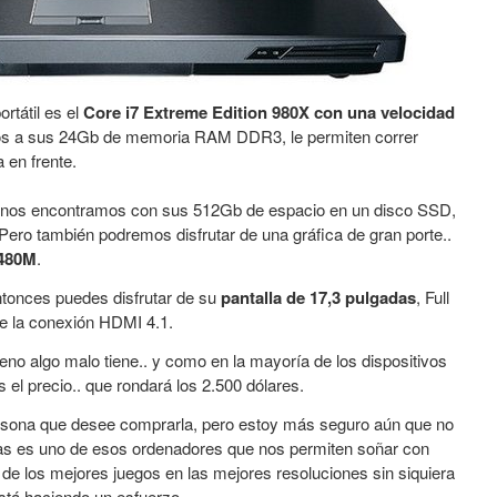
ortátil es el
Core i7 Extreme Edition 980X con una velocidad
s a sus 24Gb de memoria RAM DDR3, le permiten correr
 en frente.
 nos encontramos con sus 512Gb de espacio en un disco SSD,
 Pero también podremos disfrutar de una gráfica de gran porte..
 480M
.
ntonces puedes disfrutar de su
pantalla de 17,3 pulgadas
, Full
de la conexión HDMI 4.1.
no algo malo tiene.. y como en la mayoría de los dispositivos
s el precio.. que rondará los 2.500 dólares.
sona que desee comprarla, pero estoy más seguro aún que no
as es uno de esos ordenadores que nos permiten soñar con
tar de los mejores juegos en las mejores resoluciones sin siquiera
stá haciendo un esfuerzo.