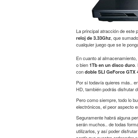
La principal atracción de este p
reloj de 3.33Ghz
, que sumado
cualquier juego que se le ponga
En cuanto al almacenamiento,
o bien
1Tb en un disco duro
.
con
doble SLI GeForce GTX
Por si todavía quieres más.. e
HD, también podrás disfrutar 
Pero como siempre, todo lo bue
electrónicos, el peor aspecto e
Seguramente habrá alguna per
serán muchos.. de todas form
utilizarlos, y así poder disfru
sentir que nuestro ordenador e