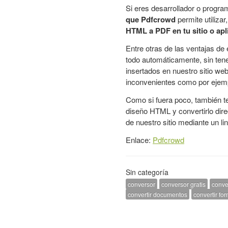
Si eres desarrollador o progr
que Pdfcrowd
permite utilizar
HTML a PDF en tu sitio o ap
Entre otras de las ventajas de 
todo automáticamente, sin tene
insertados en nuestro sitio we
inconvenientes como por eje
Como si fuera poco, también ten
diseño HTML y convertirlo dire
de nuestro sitio mediante un lin
Enlace:
Pdfcrowd
Sin categoría
conversor
conversor gratis
conve
convertir documentos
convertir for