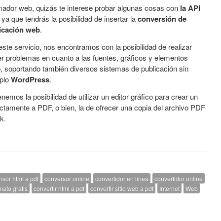
amador web, quizás te interese probar algunas cosas con
la API
, ya que tendrás la posibilidad de insertar la
conversión de
licación web
.
este servicio, nos encontramos con la posibilidad de realizar
r problemas en cuanto a las fuentes, gráficos y elementos
b, soportando también diversos sistemas de publicación sin
mplo
WordPress
.
emos la posibilidad de utilizar un editor gráfico para crear un
ctamente a PDF, o bien, la de ofrecer una copia del archivo PDF
k.
rsor html a pdf
conversor online
convertidor en linea
convertidor online
mato gratis
convertir html a pdf
convertir sitio web a pdf
Internet
Web