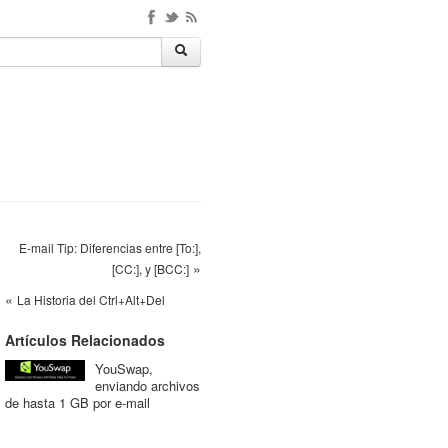
E-mail Tip: Diferencias entre [To:],
»
[CC:], y [BCC:]
«
La Historia del Ctrl+Alt+Del
Artículos Relacionados
YouSwap,
enviando archivos
de hasta 1 GB por e-mail