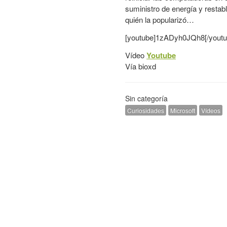
suministro de energía y restabl
quién la popularizó…
[youtube]1zADyh0JQh8[/youtu
Vídeo
Youtube
Vía
bioxd
Sin categoría
Curiosidades
Microsoft
Vídeos