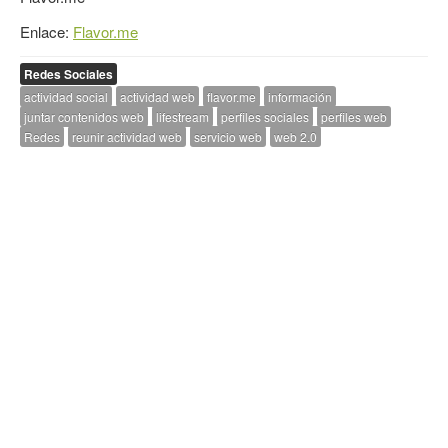
Enlace:
Flavor.me
Redes Sociales
actividad social
actividad web
flavor.me
información
juntar contenidos web
lifestream
perfiles sociales
perfiles web
Redes
reunir actividad web
servicio web
web 2.0