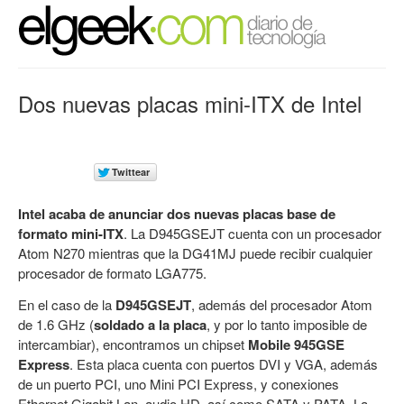
Dos nuevas placas mini-ITX de Intel
Intel acaba de anunciar dos nuevas placas base de
formato mini-ITX
. La D945GSEJT cuenta con un procesador
Atom N270 mientras que la DG41MJ puede recibir cualquier
procesador de formato LGA775.
En el caso de la
D945GSEJT
, además del procesador Atom
de 1.6 GHz (
soldado a la placa
, y por lo tanto imposible de
intercambiar), encontramos un chipset
Mobile 945GSE
Express
. Esta placa cuenta con puertos DVI y VGA, además
de un puerto PCI, uno Mini PCI Express, y conexiones
Ethernet Gigabit Lan, audio HD, así como SATA y PATA. La