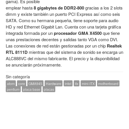
gama). Es posible
emplear hasta
8 gigabytes de DDR2-800
gracias a los 2 slots
dimm y existe también un puerto PCI Express así como seis
SATA. Como su hermana pequeña, tiene soporte para audio
HD y red Ethernet Gigabit Lan. Cuenta con una tarjeta gráfica
integrada formada por un
procesador GMA X4500
que tiene
unas prestaciones decentes y salidas tanto VGA como DVI.
Las conexiones de red están gestionadas por un chip
Realtek
RTL 8111D
mientras que del sistema de sonido se encarga un
ALC888VC del mismo fabricante. El precio y la disponibilidad
se anunciarán próximamente.
Sin categoría
atom
core
GMA945
Hardware
intel
itx
mini-ITX
motherboard
pentium
placa base
placas