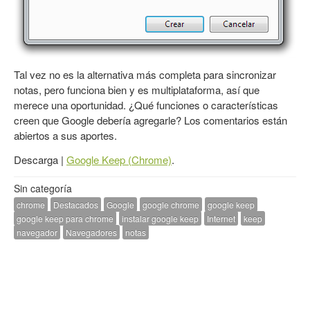
Tal vez no es la alternativa más completa para sincronizar
notas, pero funciona bien y es multiplataforma, así que
merece una oportunidad. ¿Qué funciones o características
creen que Google debería agregarle? Los comentarios están
abiertos a sus aportes.
Descarga |
Google Keep (Chrome)
.
Sin categoría
chrome
Destacados
Google
google chrome
google keep
google keep para chrome
instalar google keep
Internet
keep
navegador
Navegadores
notas