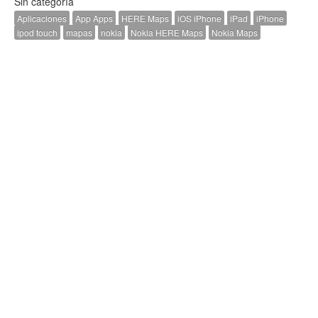
Sin categoría
Aplicaciones
App Apps
HERE Maps
iOS iPhone
iPad
iPhone
ipod touch
mapas
nokia
Nokia HERE Maps
Nokia Maps