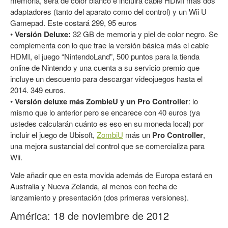
memoria, será de color blanco e incluirá cable HDMI más dos
adaptadores (tanto del aparato como del control) y un Wii U
Gamepad. Este costará 299, 95 euros
•
Versión Deluxe:
32 GB de memoria y piel de color negro. Se
complementa con lo que trae la versión básica más el cable
HDMI, el juego “NintendoLand”, 500 puntos para la tienda
online de Nintendo y una cuenta a su servicio premio que
incluye un descuento para descargar videojuegos hasta el
2014. 349 euros.
•
Versión deluxe más ZombieU y un Pro Controller
: lo
mismo que lo anterior pero se encarece con 40 euros (ya
ustedes calcularán cuánto es eso en su moneda local) por
incluir el juego de Ubisoft,
ZombiU
más un
Pro Controller
,
una mejora sustancial del control que se comercializa para
Wii.
Vale añadir que en esta movida además de Europa estará en
Australia y Nueva Zelanda, al menos con fecha de
lanzamiento y presentación (dos primeras versiones).
América: 18 de noviembre de 2012