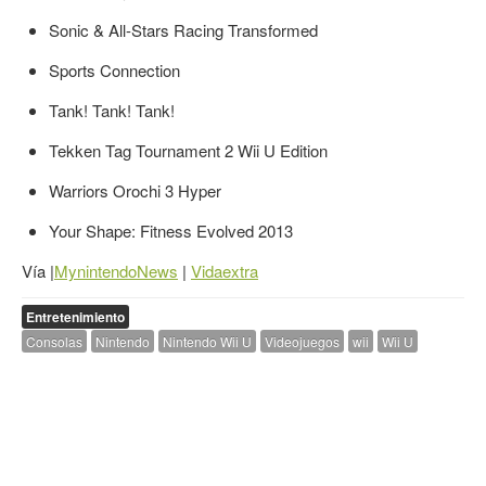
Sonic & All-Stars Racing Transformed
Sports Connection
Tank! Tank! Tank!
Tekken Tag Tournament 2 Wii U Edition
Warriors Orochi 3 Hyper
Your Shape: Fitness Evolved 2013
Vía |
MynintendoNews
|
Vidaextra
Entretenimiento
Consolas
Nintendo
Nintendo Wii U
Videojuegos
wii
Wii U