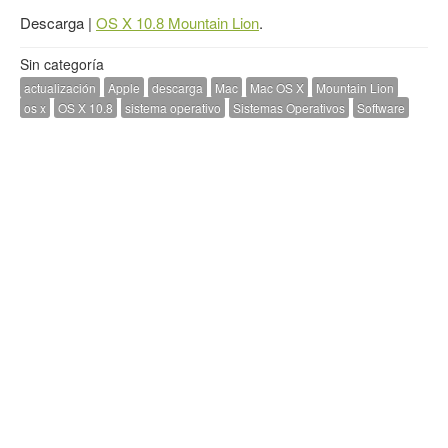
Descarga |
OS X 10.8 Mountain Lion
.
Sin categoría
actualización
Apple
descarga
Mac
Mac OS X
Mountain Lion
os x
OS X 10.8
sistema operativo
Sistemas Operativos
Software