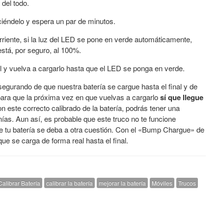
 del todo.
iéndelo y espera un par de minutos.
rriente, si la luz del LED se pone en verde automáticamente,
 está, por seguro, al 100%.
il y vuelva a cargarlo hasta que el LED se ponga en verde.
gurando de que nuestra batería se cargue hasta el final y de
para que la próxima vez en que vuelvas a cargarlo
sí que llegue
 este correcto calibrado de la batería, podrás tener una
nías. Aun así, es probable que este truco no te funcione
e tu batería se deba a otra cuestión. Con el «Bump Chargue» de
e se carga de forma real hasta el final.
Calibrar Batería
calibrar la batería
mejorar la batería
Móviles
Trucos