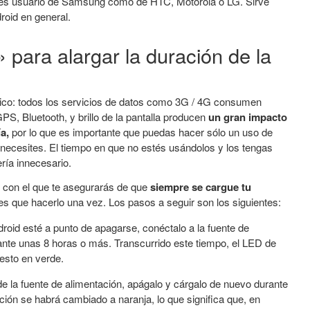
 eres usuario de Samsung como de HTC, Motorola o LG. Sirve
roid en general.
para alargar la duración de la
ico: todos los servicios de datos como 3G / 4G consumen
PS, Bluetooth, y brillo de la pantalla producen
un gran impacto
a,
por lo que es importante que puedas hacer sólo un uso de
 necesites. El tiempo en que no estés usándolos y los tengas
ría innecesario.
 con el que te asegurarás de que
siempre se cargue tu
nes que hacerlo una vez. Los pasos a seguir son los siguientes:
droid esté a punto de apagarse, conéctalo a la fuente de
ante unas 8 horas o más. Transcurrido este tiempo, el LED de
uesto en verde.
de la fuente de alimentación, apágalo y cárgalo de nuevo durante
ación se habrá cambiado a naranja, lo que significa que, en