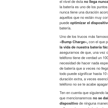
el nivel de ésta
no llega nunca
la batería es uno de los punto
nunca tiene una duración acord
aquellos que no están muy conte
puede
optimizar el dispositiv
batería.
Uno de los trucos más famosos
«Bump Charge»,
con el que 
la vida de nuestra batería fá
asegurarnos de que, una vez c
teléfono tiene de verdad un 10
necesidad de hacer nada espe
de batería que a veces no lleg
todo puede significar hasta 10
duración extra, a veces esenci
teléfono no se te acabe apagan
Ten en cuenta que siguiendo la
que mencionaremos
no se da
dispositivo
de ninguna manera