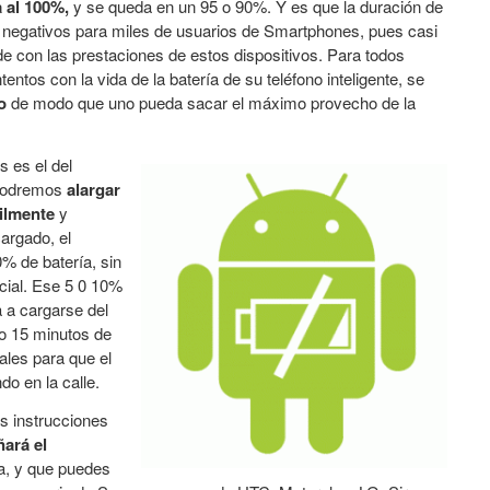
 al 100%,
y se queda en un 95 o 90%. Y es que la duración de
s negativos para miles de usuarios de Smartphones, pues casi
e con las prestaciones de estos dispositivos. Para todos
ntos con la vida de la batería de su teléfono inteligente, se
o
de modo que uno pueda sacar el máximo provecho de la
 es el del
podremos
alargar
cilmente
y
argado, el
0% de batería, sin
cial. Ese 5 0 10%
a a cargarse del
 o 15 minutos de
ales para que el
do en la calle.
s instrucciones
ñará el
, y que puedes