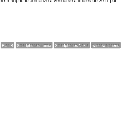
el smartphone comenzó a venderse a finales de 2011 por
Plan B
Smartphones Lumia
Smartphones Nokia
windows phone