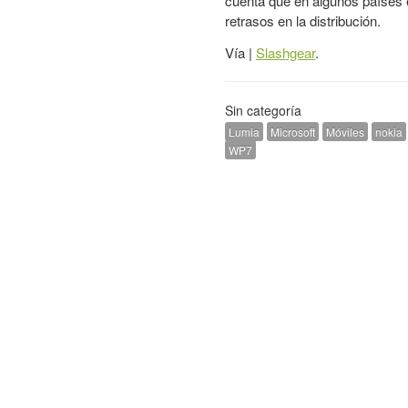
cuenta que en algunos países 
retrasos en la distribución.
Vía |
Slashgear
.
Sin categoría
Lumia
Microsoft
Móviles
nokia
WP7