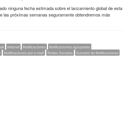
do ninguna fecha estimada sobre el lanzamiento global de esta
go de las próximas semanas seguramente obtendremos más
ok
Internet
Notificaciones
Notificaciones agrupadas
o
Notificaciones por e-mail
Redes Sociales
Sumario de Notificaciones