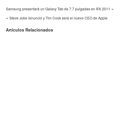
»
Samsung presentará un Galaxy Tab de 7.7 pulgadas en IFA 2011
«
Steve Jobs renunció y Tim Cook será el nuevo CEO de Apple
Artículos Relacionados
Google estrena nuevas aplicaciones para Google
Analitycs
Cisco cambiaría radicalmente a Internet
Google Chrome ya es el navegador más usado
Afrontar responsablemente tus gastos inesperados