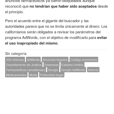
anuncios farmacéuticos ya fueron bloqueados aunque
reconoció que
no tendrían que haber sido aceptados
desde
el principio.
Pero el acuerdo entre el gigante del buscador y las
autoridades parece que no se limita únicamente al dinero. Los
californianos serán obligados a revisar los parámetros del
programa AdWords, con el objetivo de modificarlo para
evitar
el uso inapropiado del mismo
.
Sin categoría
500 millones
AdWords
Anuncios ilegales
Castigo económico
Departamento de Justicia
Empresas
Estados Unidos
Farmacéuticas canadienses
Google
Google AdWords
Internet
Medicamentos
Multa
Publicidad ilegal