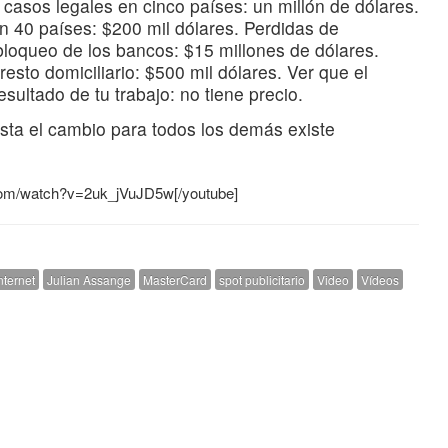
 casos legales en cinco países: un millón de dólares.
n 40 países: $200 mil dólares. Perdidas de
bloqueo de los bancos: $15 millones de dólares.
resto domiciliario: $500 mil dólares. Ver que el
ltado de tu trabajo: no tiene precio.
usta el cambio para todos los demás existe
.com/watch?v=2uk_jVuJD5w[/youtube]
nternet
Julian Assange
MasterCard
spot publicitario
Video
Vídeos