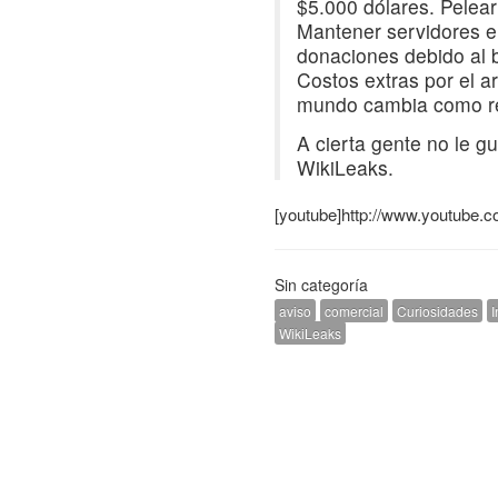
$5.000 dólares. Pelear
Mantener servidores e
donaciones debido al 
Costos extras por el ar
mundo cambia como resu
A cierta gente no le g
WikiLeaks.
[youtube]http://www.youtube
Sin categoría
aviso
comercial
Curiosidades
I
WikiLeaks