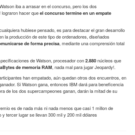
atson iba a arrasar en el concurso, pero los dos
 lograron hacer que
el concurso termine en un empate
 cualquiera hubiese pensado, es para destacar el gran desarrollo
en la producción de este tipo de ordenadores, diseñados
omunicarse de forma precisa
, mediante una comprensión total
specificaciones de Watson, procesador con
2.880
núcleos que
raBytes de memoria RAM
, nada mal para jugar Jeopardy!.
participantes han empatado, aún quedan otros dos encuentros, en
l ganador. Si Watson gana, entonces IBM dará para beneficencia
uiera de los dos supercampeones ganan, darán la mitad de su
remio es de nada más ni nada menos que casi 1 millon de
y tercer lugar se llevan 300 mil y 200 mil dólares