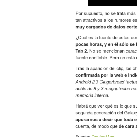
Por supuesto, no se trata más
tan atractivos a los rumores e
muy cargados de datos cert
¿Cuál es la fuente de estos c
pocas horas, y en él sólo s
Tab 2
. No se mencionan caracte
fuente confiable. Pero no está 
Tras la aparición del clip, lo
confirmada por la web e indi
Android 2.3 Gingerbread (act
doble de 8 y 3 megapíxeles re
memoria interna
.
Habrá que ver qué es lo que s
segunda generación del Galax
apurarnos a decir que toda e
cuenta, de modo que
de cara 
Fuente:
DeviceMag
.