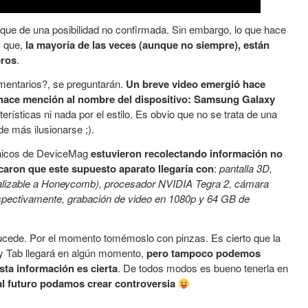
 que de una posibilidad no confirmada. Sin embargo, lo que hace
s que,
la mayoría de las veces (aunque no siempre), están
eros
.
omentarios?, se preguntarán.
Un breve video emergió hace
e hace mención al nombre del dispositivo: Samsung Galaxy
rísticas ni nada por el estilo. Es obvio que no se trata de una
de más ilusionarse ;).
s chicos de DeviceMag
estuvieron recolectando información no
caron que este supuesto aparato llegaría con
:
pantalla 3D,
ualizable a Honeycomb), procesador NVIDIA Tegra 2, cámara
spectivamente, grabación de video en 1080p y 64 GB de
ucede. Por el momento tomémoslo con pinzas. Es cierto que la
y Tab llegará en algún momento,
pero tampoco podemos
sta información es cierta
. De todos modos es bueno tenerla en
al futuro podamos crear controversia