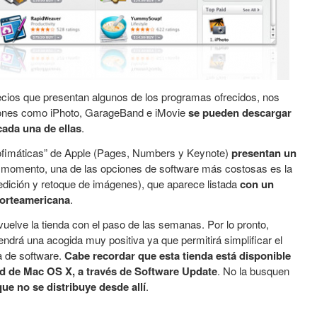
ecios que presentan algunos de los programas ofrecidos, nos
iones como iPhoto, GarageBand e iMovie
se pueden descargar
cada una de ellas
.
 “ofimáticas” de Apple (Pages, Numbers y Keynote)
presentan un
l momento, una de las opciones de software más costosas es la
edición y retoque de imágenes), que aparece listada
con un
 norteamericana
.
elve la tienda con el paso de las semanas. Por lo pronto,
ndrá una acogida muy positiva ya que permitirá simplificar el
 de software.
Cabe recordar que esta tienda está disponible
d de Mac OS X, a través de Software Update
. No la busquen
ue no se distribuye desde allí
.