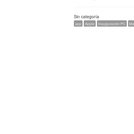
Sin categoría
app
Apple
Inauguración PC
Ma