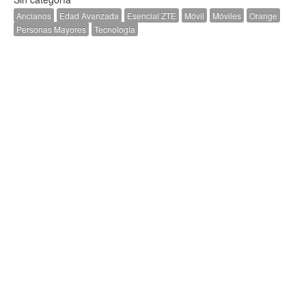
Ancianos
Edad Avanzada
Esencial ZTE
Móvil
Móviles
Orange
Personas Mayores
Tecnología