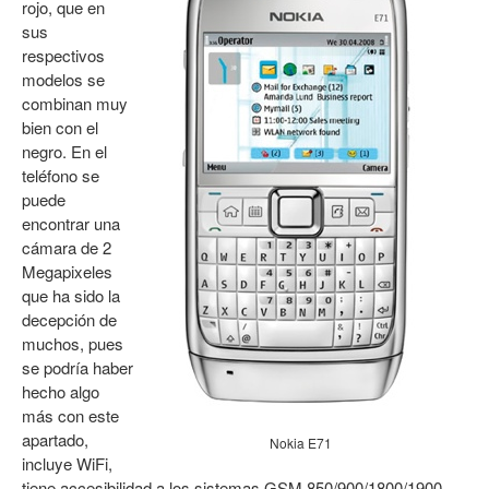
rojo, que en
sus
respectivos
modelos se
combinan muy
bien con el
negro. En el
teléfono se
puede
encontrar una
cámara de 2
Megapixeles
que ha sido la
decepción de
muchos, pues
se podría haber
hecho algo
más con este
apartado,
Nokia E71
incluye WiFi,
tiene accesibilidad a los sistemas GSM 850/900/1800/1900