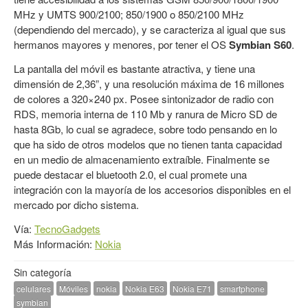
MHz y UMTS 900/2100; 850/1900 o 850/2100 MHz
(dependiendo del mercado), y se caracteriza al igual que sus
hermanos mayores y menores, por tener el OS
Symbian S60
.
La pantalla del móvil es bastante atractiva, y tiene una
dimensión de 2,36”, y una resolución máxima de 16 millones
de colores a 320×240 px. Posee sintonizador de radio con
RDS, memoria interna de 110 Mb y ranura de Micro SD de
hasta 8Gb, lo cual se agradece, sobre todo pensando en lo
que ha sido de otros modelos que no tienen tanta capacidad
en un medio de almacenamiento extraíble. Finalmente se
puede destacar el bluetooth 2.0, el cual promete una
integración con la mayoría de los accesorios disponibles en el
mercado por dicho sistema.
Vía:
TecnoGadgets
Más Información:
Nokia
Sin categoría
celulares
Móviles
nokia
Nokia E63
Nokia E71
smartphone
symbian