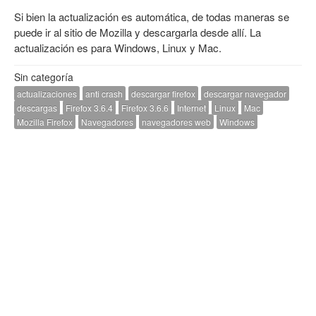
Si bien la actualización es automática, de todas maneras se
puede ir al sitio de Mozilla y descargarla desde allí. La
actualización es para Windows, Linux y Mac.
Sin categoría
actualizaciones
anti crash
descargar firefox
descargar navegador
descargas
Firefox 3.6.4
Firefox 3.6.6
Internet
Linux
Mac
Mozilla Firefox
Navegadores
navegadores web
Windows