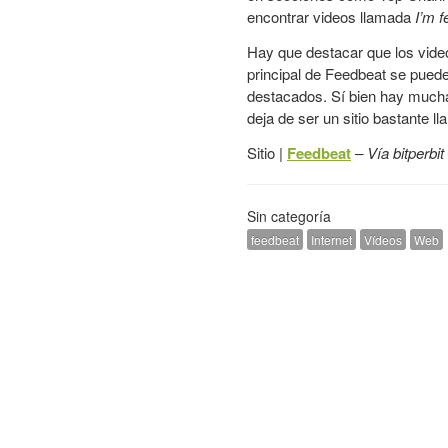
encontrar videos llamada
I’m f
Hay que destacar que los vide
principal de Feedbeat se puede
destacados. Sí bien hay muchas
deja de ser un sitio bastante l
Sitio |
Feedbeat
– Vía
bitperbit
Sin categoría
feedbeat
Internet
Vídeos
Web