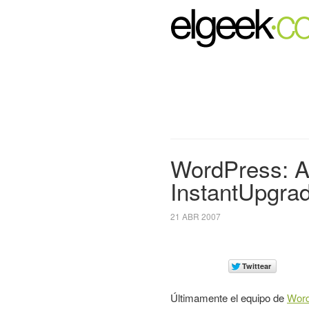
WordPress: Ac
InstantUpgra
21 ABR 2007
Últimamente el equipo de
Wor