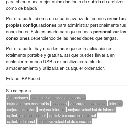
para obtener una mejor velocidad tanto de subida de archivos
como de bajada
Por otra parte, si eres un usuario avanzado, puedes
crear tus
propias configuraciones
para administrar personalmente tus
conexiones. Esto es usado para que puedas
personalizar las
conexiones
dependiendo de las necesidades que tengas.
Por otra parte, hay que destacar que esta aplicación es
totalmente portable y gratuita, así que puedes llevarla en
cualquier memoria USB o dispositivo extraíble de
almacenamiento y utilizarla en cualquier ordenador.
Enlace:
BASpeed
Sin categoría
Aplicaciones
aumentar velocidad de descarga
bajar archivos mas rapido
baspeed
descargar mas rapido
Internet
mejorar conexion
mejorar internet
mejorar velocidad de internet
optimizacion de internet
optimizar conexion a internet
optimizar internet
optimizar velocidad de conexion