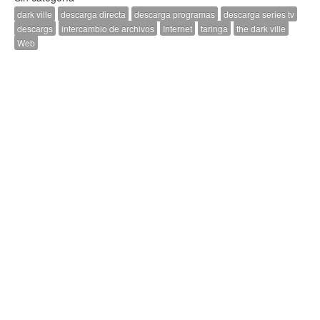
dark ville
descarga directa
descarga programas
descarga series tv
descargs
intercambio de archivos
Internet
taringa
the dark ville
Web