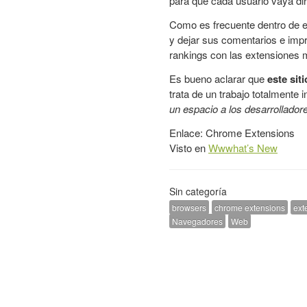
para que cada usuario vaya dir
Como es frecuente dentro de es
y dejar sus comentarios e impr
rankings con las extensiones
Es bueno aclarar que
este sit
trata de un trabajo totalmente
un espacio a los desarrollado
Enlace:
Chrome Extensions
Visto en
Wwwhat’s New
Sin categoría
browsers
chrome extensions
ext
Navegadores
Web