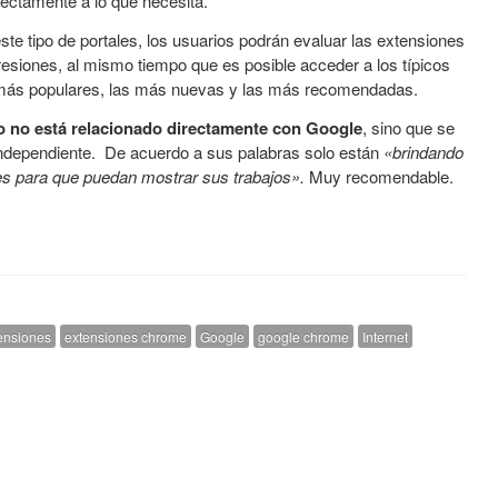
ectamente a lo que necesita.
te tipo de portales, los usuarios podrán evaluar las extensiones
esiones, al mismo tiempo que es posible acceder a los típicos
 más populares, las más nuevas y las más recomendadas.
io no está relacionado directamente con Google
, sino que se
 independiente. De acuerdo a sus palabras solo están
«brindando
res para que puedan mostrar sus trabajos».
Muy recomendable.
ensiones
extensiones chrome
Google
google chrome
Internet