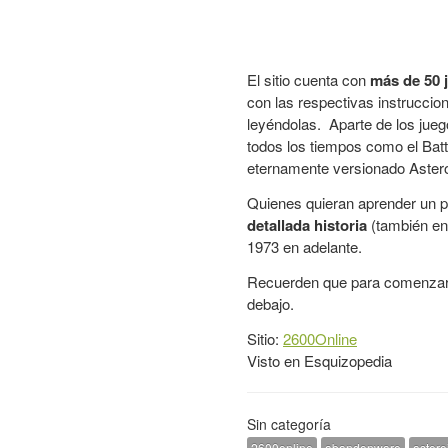
El sitio cuenta con
más de 50 
con las respectivas instruccion
leyéndolas. Aparte de los jueg
todos los tiempos como el
Bat
eternamente versionado
Aster
Quienes quieran aprender un p
detallada historia
(también en 
1973 en adelante.
Recuerden que para comenzar a
debajo.
Sitio:
2600Online
Visto en
Esquizopedia
Sin categoría
2600online
abandonware
astero