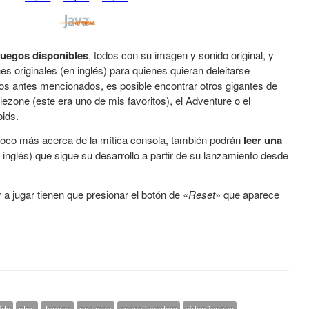
juegos disponibles
, todos con su imagen y sonido original, y
es originales (en inglés) para quienes quieran deleitarse
os antes mencionados, es posible encontrar otros gigantes de
tlezone
(este era uno de mis favoritos), el
Adventure
o el
oids
.
oco más acerca de la mítica consola, también podrán
leer una
inglés) que sigue su desarrollo a partir de su lanzamiento desde
 jugar tienen que presionar el botón de «
Reset
» que aparece
ids
atari
Juegos
pac man
space invaders
video juegos