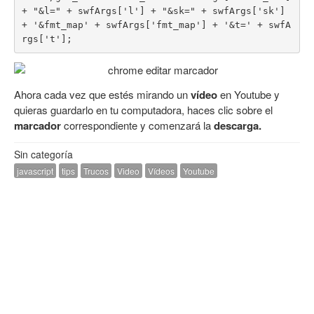
+ "&l=" + swfArgs['l'] + "&sk=" + swfArgs['sk'] 
+ '&fmt_map' + swfArgs['fmt_map'] + '&t=' + swfA
rgs['t'];
Ahora cada vez que estés mirando un
vídeo
en Youtube y
quieras guardarlo en tu computadora, haces clic sobre el
marcador
correspondiente y comenzará la
descarga.
Sin categoría
javascript
tips
Trucos
Video
Vídeos
Youtube