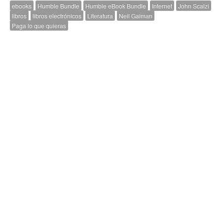
ebooks
Humble Bundle
Humble eBook Bundle
Internet
John Scalzi
libros
libros electrónicos
Literatura
Neil Gaiman
Paga lo que quieras